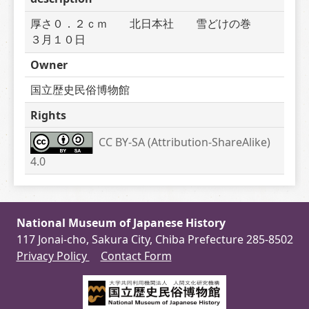
厚さ０．２ｃｍ　　北日本社　　雪どけの巻　　
３月１０日
Owner
国立歴史民俗博物館
Rights
CC BY-SA (Attribution-ShareAlike) 
4.0
National Museum of Japanese History
117 Jonai-cho, Sakura City, Chiba Prefecture 285-8502
Privacy Policy
Contact Form