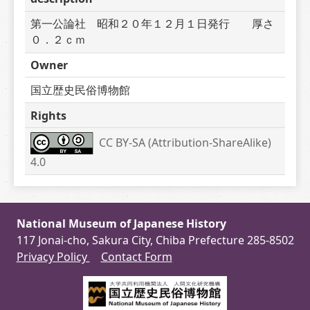
第一公論社　昭和２０年１２月１日発行　　厚さ
０．２ｃｍ
Owner
国立歴史民俗博物館
Rights
CC BY-SA (Attribution-ShareAlike) 
4.0
National Museum of Japanese History
117 Jonai-cho, Sakura City, Chiba Prefecture 285-8502
Privacy Policy
Contact Form