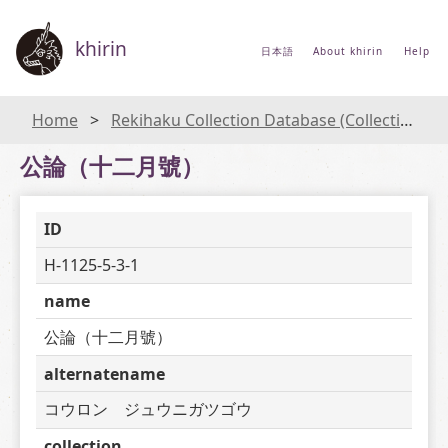
khirin
日本語
About khirin
Help
Home
Rekihaku Collection Database (Collections Database of the National Museum of Japanese History)
公論（十二月號）
ID
H-1125-5-3-1
name
公論（十二月號）
alternatename
コウロン　ジュウニガツゴウ
collection