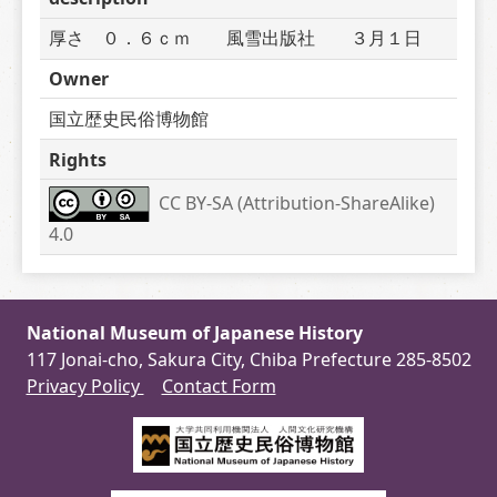
厚さ　０．６ｃｍ　　風雪出版社　　３月１日
Owner
国立歴史民俗博物館
Rights
CC BY-SA (Attribution-ShareAlike) 
4.0
National Museum of Japanese History
117 Jonai-cho, Sakura City, Chiba Prefecture 285-8502
Privacy Policy
Contact Form