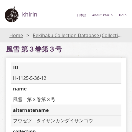
khirin
日本語
About khirin
Help
Home
Rekihaku Collection Database (Collections Database of the National Museum of Japanese History)
風雪 第３巻第３号
ID
H-1125-5-36-12
name
風雪　第３巻第３号
alternatename
フウセツ　ダイサンカンダイサンゴウ
collection