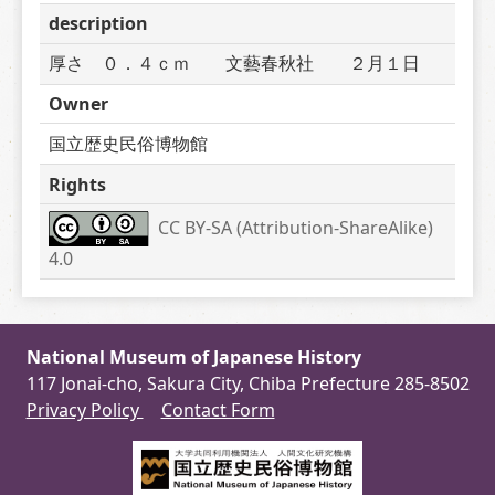
description
厚さ　０．４ｃｍ　　文藝春秋社　　２月１日
Owner
国立歴史民俗博物館
Rights
CC BY-SA (Attribution-ShareAlike) 
4.0
National Museum of Japanese History
117 Jonai-cho, Sakura City, Chiba Prefecture 285-8502
Privacy Policy
Contact Form