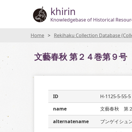
khirin
Knowledgebase of Historical Resourc
Home
Rekihaku Collection Database (Col
文藝春秋 第２４巻第９号
ID
H-1125-5-55-5
name
文藝春秋　第
alternatename
ブンゲイシュ