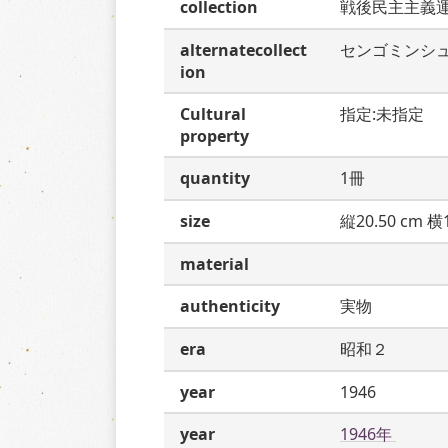
collection
戦後民主主義
alternatecollect
センゴミンシ
ion
Cultural
指定:未指定
property
quantity
1冊
size
縦20.50 cm 横1
material
authenticity
実物
era
昭和２
year
1946
year
1946年