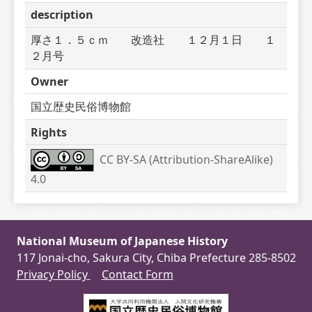
description
厚さ１．５ｃｍ　　改造社　　１２月１日　　１
２月号
Owner
国立歴史民俗博物館
Rights
CC BY-SA (Attribution-ShareAlike) 
4.0
National Museum of Japanese History
117 Jonai-cho, Sakura City, Chiba Prefecture 285-8502
Privacy Policy
Contact Form