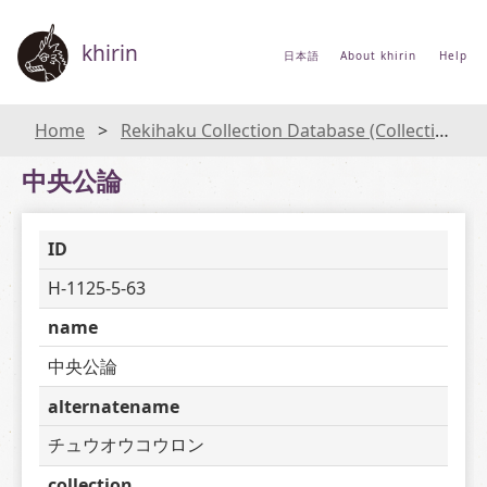
khirin
日本語
About khirin
Help
Home
Rekihaku Collection Database (Collections Database of the National Museum of Japanese History)
中央公論
ID
H-1125-5-63
name
中央公論
alternatename
チュウオウコウロン
collection