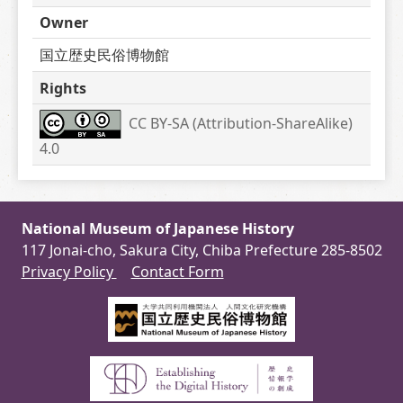
Owner
国立歴史民俗博物館
Rights
CC BY-SA (Attribution-ShareAlike) 
4.0
National Museum of Japanese History
117 Jonai-cho, Sakura City, Chiba Prefecture 285-8502
Privacy Policy
Contact Form