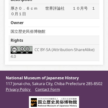
厚さ０．６ｃｍ　　世界評論社　　１０月号　１
０月１日
Owner
国立歴史民俗博物館
Rights
CC BY-SA (Attribution-ShareAlike) 
4.0
National Museum of Japanese History
117 Jonai-cho, Sakura City, Chiba Prefecture 285-8502
Privacy Policy
Contact Form