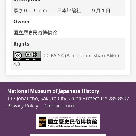
厚さ０．５ｃｍ　　日本評論社　　９月１日
Owner
国立歴史民俗博物館
Rights
CC BY-SA (Attribution-ShareAlike) 
4.0
National Museum of Japanese History
117 Jonai-cho, Sakura City, Chiba Prefecture 285-8502
Privacy Policy
Contact Form