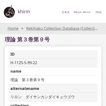
khirin
日本語
About khirin
Help
Home
Rekihaku Collection Database (Collections Database of the National Museum of Japanese History)
理論 第３巻第９号
ID
H-1125-5-99-22
name
理論　第３巻第９号
alternatename
リロン　ダイサンカンダイキュウゴウ
collection