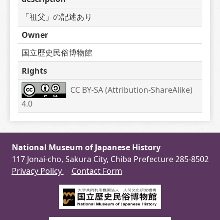
「祖父」の記述あり
Owner
国立歴史民俗博物館
Rights
CC BY-SA (Attribution-ShareAlike) 
4.0
National Museum of Japanese History
117 Jonai-cho, Sakura City, Chiba Prefecture 285-8502
Privacy Policy
Contact Form