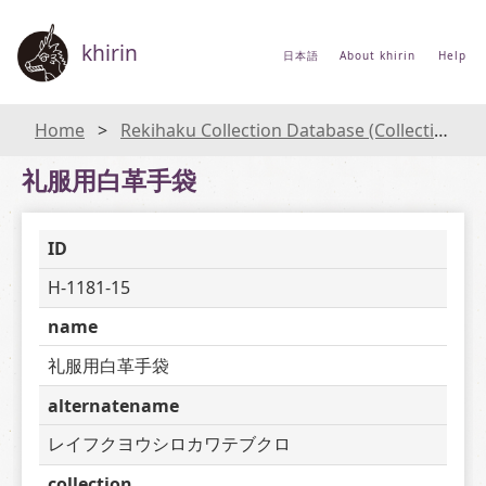
khirin
日本語
About khirin
Help
Home
Rekihaku Collection Database (Collections Database of the National Museum of Japanese History)
礼服用白革手袋
ID
H-1181-15
name
礼服用白革手袋
alternatename
レイフクヨウシロカワテブクロ
collection