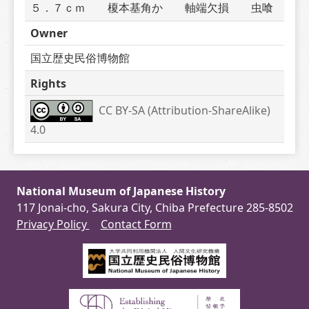
５．７ｃｍ　　榎本基角か　　軸端欠損　　虫喰
Owner
国立歴史民俗博物館
Rights
CC BY-SA (Attribution-ShareAlike) 
4.0
National Museum of Japanese History
117 Jonai-cho, Sakura City, Chiba Prefecture 285-8502
Privacy Policy
Contact Form