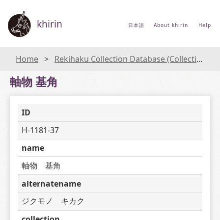
khirin
日本語
About khirin
Help
Home
Rekihaku Collection Database (Collections Database of the National Museum of Japanese History)
軸物 基角
ID
H-1181-37
name
軸物　基角
alternatename
ジクモノ　キカク
collection