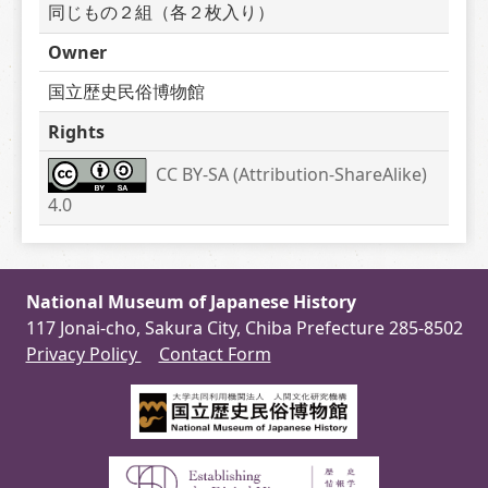
同じもの２組（各２枚入り）
Owner
国立歴史民俗博物館
Rights
CC BY-SA (Attribution-ShareAlike) 
4.0
National Museum of Japanese History
117 Jonai-cho, Sakura City, Chiba Prefecture 285-8502
Privacy Policy
Contact Form