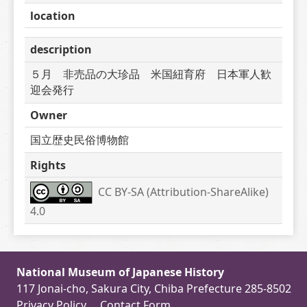
location
description
５月　非売品の大珍品　米国紐育府　日本軍人歓
迎会発行
Owner
国立歴史民俗博物館
Rights
CC BY-SA (Attribution-ShareAlike) 
4.0
National Museum of Japanese History
117 Jonai-cho, Sakura City, Chiba Prefecture 285-8502
Privacy Policy
Contact Form