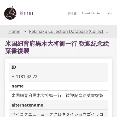
khirin
日本語
About khirin
Help
Home
Rekihaku Collection Database (Collections Database of the National Museum of Japanese History)
米国紐育府黒木大将御一行 歓迎紀念絵
葉書復製
ID
H-1181-42-72
name
米国紐育府黒木大将御一行　歓迎紀念絵葉書復製
alternatename
ベイコクニューヨーククロキタイショウゴイッコ