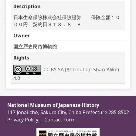
description
日本生命保險株式会社保險證券　　保険金額１０
００円　契約日Ｓ１３．８．８
Owner
国立歴史民俗博物館
Rights
CC BY-SA (Attribution-ShareAlike) 
4.0
National Museum of Japanese History
117 Jonai-cho, Sakura City, Chiba Prefecture 285-8502
Privacy Policy
Contact Form