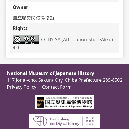
Owner
国立歴史民俗博物館
Rights
CC BY-SA (Attribution-ShareAlike) 
4.0
National Museum of Japanese History
117 Jonai-cho, Sakura City, Chiba Prefecture 285-8502
Privacy Policy
Contact Form