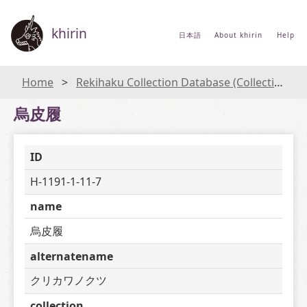
khirin
日本語
About khirin
Help
Home
Rekihaku Collection Database (Collections Database of the National Museum of Japanese History)
烏皮履
ID
H-1191-1-11-7
name
烏皮履
alternatename
クリカワノクツ
collection