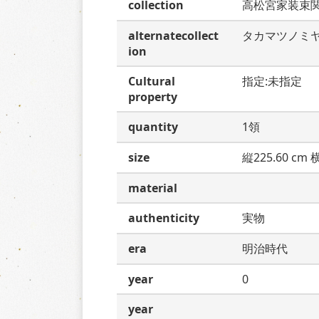
collection
高松宮家装束
alternatecollect
タカマツノミ
ion
Cultural
指定:未指定
property
quantity
1領
size
縦225.60 cm 横
material
authenticity
実物
era
明治時代
year
0
year