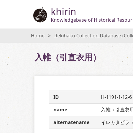
khirin
Knowledgebase of Historical Resourc
Home
Rekihaku Collection Database (Col
入帷（引直衣用）
ID
H-1191-1-12-6
name
入帷（引直衣
alternatename
イレカタビラ