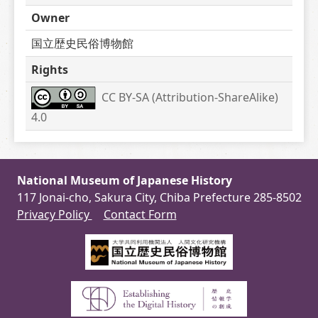
Owner
国立歴史民俗博物館
Rights
CC BY-SA (Attribution-ShareAlike) 
4.0
National Museum of Japanese History
117 Jonai-cho, Sakura City, Chiba Prefecture 285-8502
Privacy Policy
Contact Form