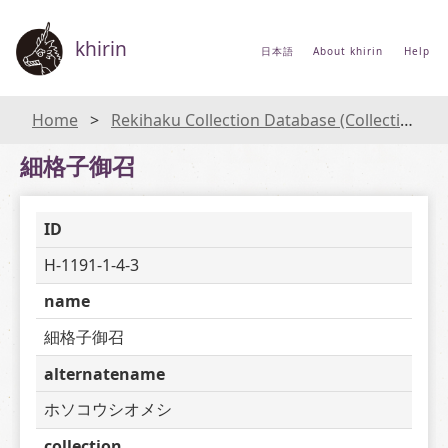
khirin
日本語
About khirin
Help
Home
Rekihaku Collection Database (Collections Database of the National Museum of Japanese History)
細格子御召
ID
H-1191-1-4-3
name
細格子御召
alternatename
ホソコウシオメシ
collection