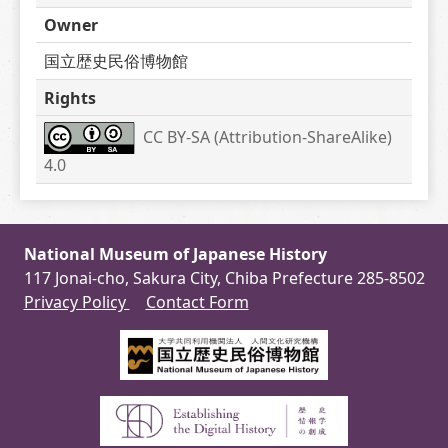
Owner
国立歴史民俗博物館
Rights
CC BY-SA (Attribution-ShareAlike) 
4.0
National Museum of Japanese History
117 Jonai-cho, Sakura City, Chiba Prefecture 285-8502
Privacy Policy
Contact Form