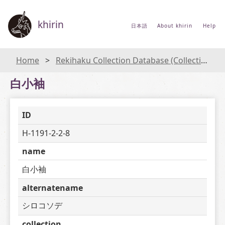
khirin
日本語
About khirin
Help
Home
Rekihaku Collection Database (Collections Database of the National Museum of Japanese History)
白小袖
ID
H-1191-2-2-8
name
白小袖
alternatename
シロコソデ
collection