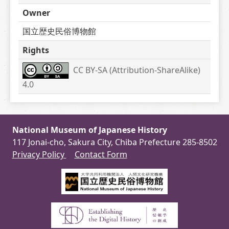
Owner
国立歴史民俗博物館
Rights
CC BY-SA (Attribution-ShareAlike) 
4.0
National Museum of Japanese History
117 Jonai-cho, Sakura City, Chiba Prefecture 285-8502
Privacy Policy
Contact Form