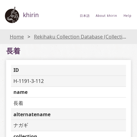
khirin
日本語
About khirin
Help
Home
Rekihaku Collection Database (Collections Database of the National Museum of Japanese History)
長着
ID
H-1191-3-112
name
長着
alternatename
ナガギ
collection