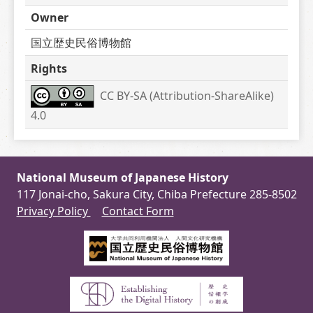
Owner
国立歴史民俗博物館
Rights
CC BY-SA (Attribution-ShareAlike) 
4.0
National Museum of Japanese History
117 Jonai-cho, Sakura City, Chiba Prefecture 285-8502
Privacy Policy
Contact Form