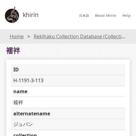
khirin
日本語
About khirin
Help
Home
Rekihaku Collection Database (Collections Database of the National Museum of Japanese History)
襦袢
ID
H-1191-3-113
name
襦袢
alternatename
ジュバン
collection