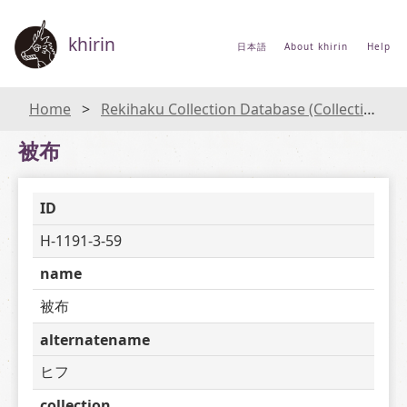
khirin
日本語
About khirin
Help
Home
Rekihaku Collection Database (Collections Database of the National Museum of Japanese History)
被布
ID
H-1191-3-59
name
被布
alternatename
ヒフ
collection