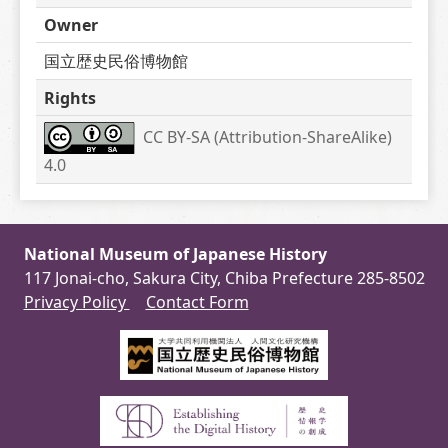
Owner
国立歴史民俗博物館
Rights
CC BY-SA (Attribution-ShareAlike) 
4.0
National Museum of Japanese History
117 Jonai-cho, Sakura City, Chiba Prefecture 285-8502
Privacy Policy
Contact Form