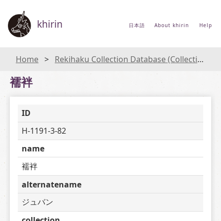
khirin
日本語
About khirin
Help
Home
Rekihaku Collection Database (Collections Database of the National Museum of Japanese History)
襦袢
ID
H-1191-3-82
name
襦袢
alternatename
ジュバン
collection