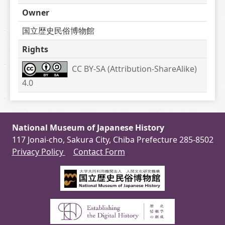
Owner
国立歴史民俗博物館
Rights
CC BY-SA (Attribution-ShareAlike) 
4.0
National Museum of Japanese History
117 Jonai-cho, Sakura City, Chiba Prefecture 285-8502
Privacy Policy
Contact Form