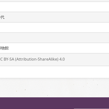
時代
博物館
C BY-SA (Attribution-ShareAlike) 4.0