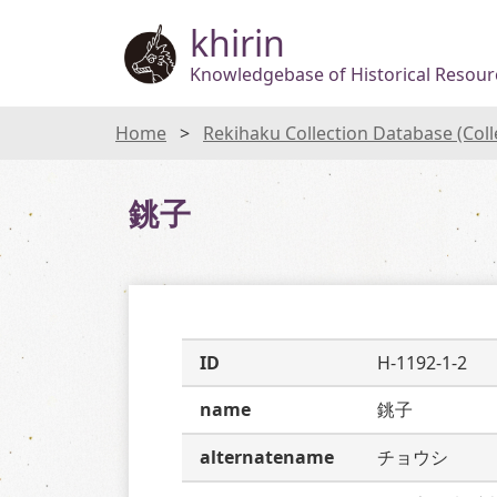
khirin
Knowledgebase of Historical Resourc
Home
Rekihaku Collection Database (Col
銚子
ID
H-1192-1-2
name
銚子
alternatename
チョウシ