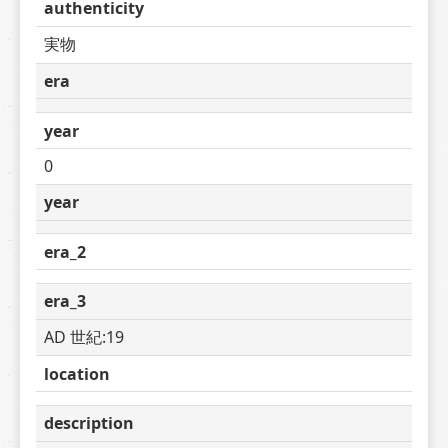
authenticity
実物
era
year
0
year
era_2
era_3
AD 世紀:19
location
description