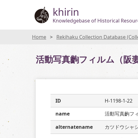
khirin
Knowledgebase of Historical Resourc
Home
Rekihaku Collection Database (Col
活動写真齣フィルム（阪
ID
H-1198-1-22
name
活動写真齣フ
alternatename
カツドウシャ