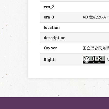
era_2
era_3
AD 世紀:20-A
location
description
Owner
国立歴史民俗
C
Rights