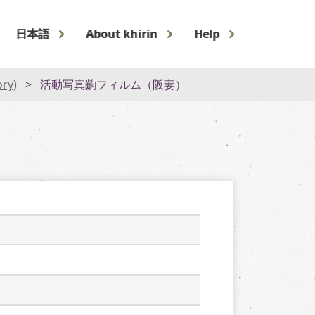
日本語
About khirin
Help
ory)
活動写真齣フィルム（阪妻）