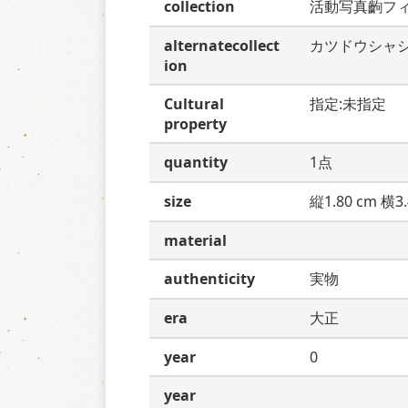
collection
活動写真齣フ
alternatecollect
カツドウシャ
ion
Cultural
指定:未指定
property
quantity
1点
size
縦1.80 cm 横3.
material
authenticity
実物
era
大正
year
0
year