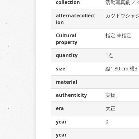
collection
活動写真齣フ
alternatecollect
カツドウシャ
ion
Cultural
指定:未指定
property
quantity
1点
size
縦1.80 cm 横3.
material
authenticity
実物
era
大正
year
0
year