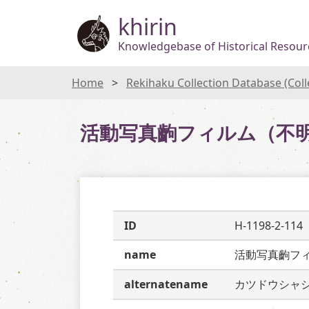
khirin
Knowledgebase of Historical Resourc
Home
Rekihaku Collection Database (Col
活動写真齣フィルム（不
ID
H-1198-2-114
name
活動写真齣フ
alternatename
カツドウシャ