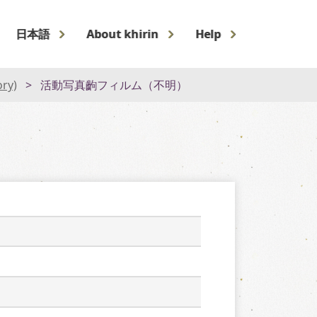
日本語
About khirin
Help
ory)
活動写真齣フィルム（不明）