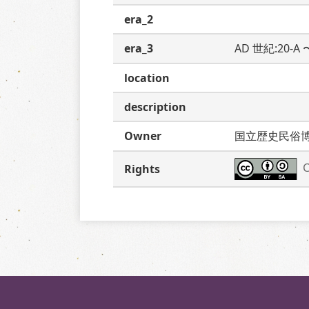
era_2
era_3
AD 世紀:20-A
location
description
Owner
国立歴史民俗
C
Rights