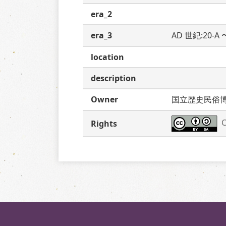
era_2
era_3
AD 世紀:20-A
location
description
Owner
国立歴史民俗
C
Rights