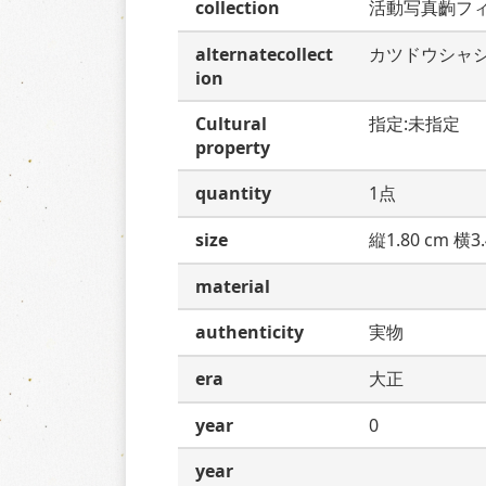
collection
活動写真齣フ
alternatecollect
カツドウシャ
ion
Cultural
指定:未指定
property
quantity
1点
size
縦1.80 cm 横3.
material
authenticity
実物
era
大正
year
0
year