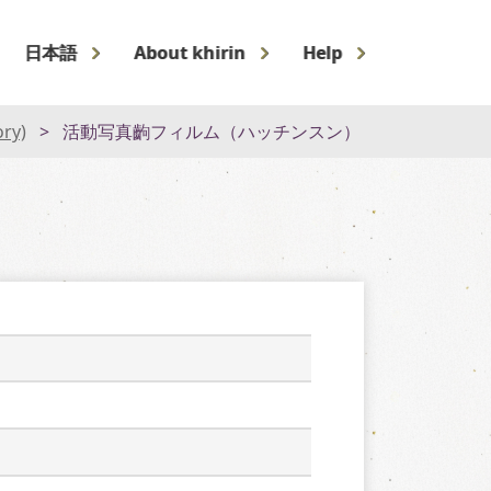
日本語
About khirin
Help
ory)
活動写真齣フィルム（ハッチンスン）