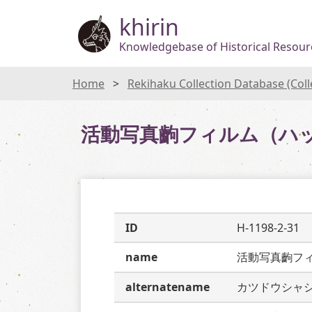
khirin
Knowledgebase of Historical Resourc
Home
Rekihaku Collection Database (Col
活動写真齣フィルム（ハ
ID
H-1198-2-31
name
活動写真齣フ
alternatename
カツドウシャ