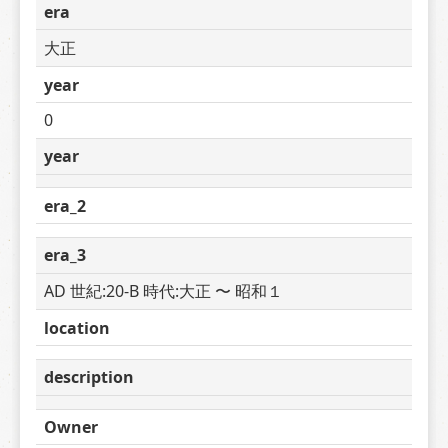
era
大正
year
0
year
era_2
era_3
AD 世紀:20-B 時代:大正 〜 昭和１
location
description
Owner