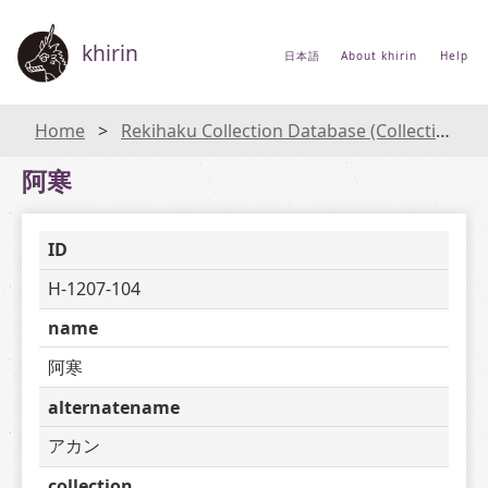
khirin
日本語
About khirin
Help
Home
Rekihaku Collection Database (Collections Database of the National Museum of Japanese History)
阿寒
ID
H-1207-104
name
阿寒
alternatename
アカン
collection