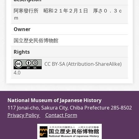
阿寒發行所　昭和２１年２月１日　厚さ０．３ｃ
ｍ
Owner
国立歴史民俗博物館
Rights
CC BY-SA (Attribution-ShareAlike) 
4.0
National Museum of Japanese History
117 Jonai-cho, Sakura City, Chiba Prefecture 285-8502
Privacy Policy
Contact Form