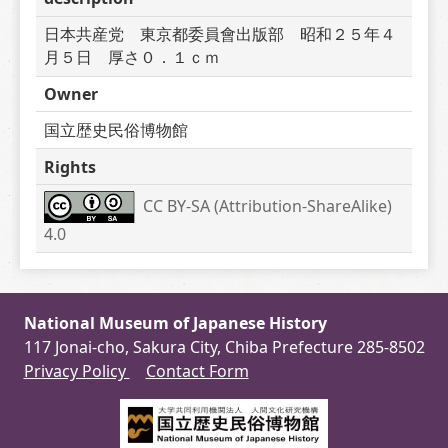
日本共産党　東京都委員會出版部　昭和２５年４
月５日　厚さ０．１ｃｍ
Owner
国立歴史民俗博物館
Rights
CC BY-SA (Attribution-ShareAlike) 
4.0
National Museum of Japanese History
117 Jonai-cho, Sakura City, Chiba Prefecture 285-8502
Privacy Policy
Contact Form