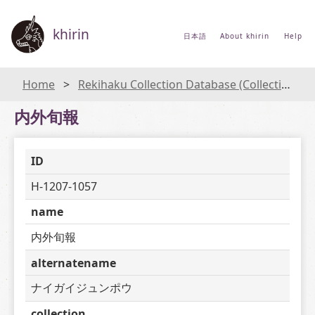
khirin
日本語
About khirin
Help
Home
Rekihaku Collection Database (Collections Database of the National Museum of Japanese History)
内外旬報
ID
H-1207-1057
name
内外旬報
alternatename
ナイガイジュンポウ
collection