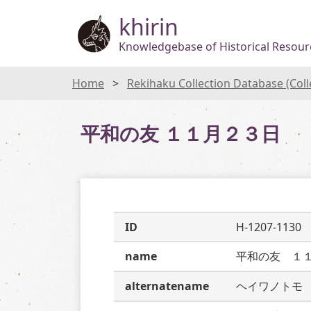
khirin
Knowledgebase of Historical Resourc
Home
Rekihaku Collection Database (Col
平和の友 １１月２３日
ID
H-1207-1130
name
平和の友　１
alternatename
ヘイワノトモ