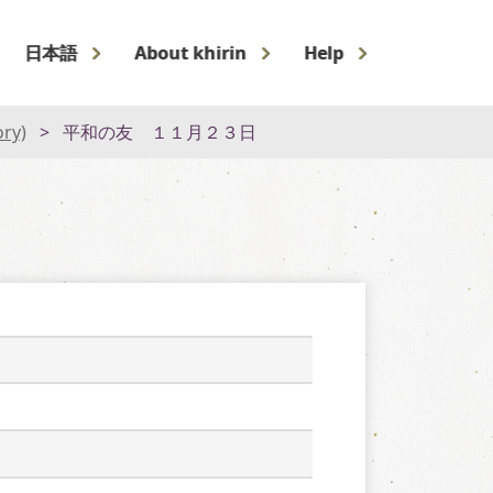
日本語
About khirin
Help
ory)
平和の友 １１月２３日