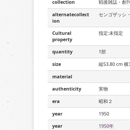
collection
戦後雑誌・創
alternatecollect
センゴザッシ
ion
Cultural
指定:未指定
property
quantity
1部
size
縦53.80 cm 横3
material
authenticity
実物
era
昭和２
year
1950
year
1950年