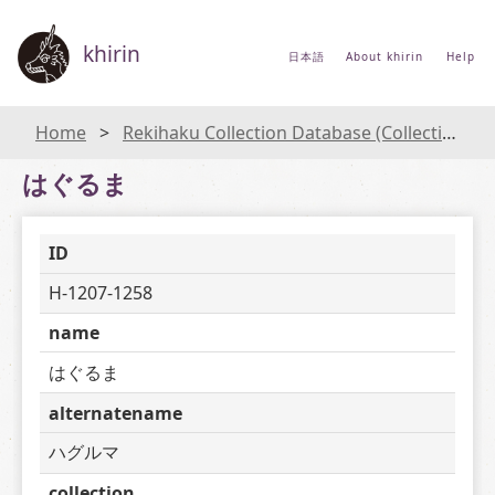
khirin
日本語
About khirin
Help
Home
Rekihaku Collection Database (Collections Database of the National Museum of Japanese History)
はぐるま
ID
H-1207-1258
name
はぐるま
alternatename
ハグルマ
collection