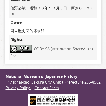
佐野公敏　昭和２６年１０月５日　厚さ０．２ｃ
ｍ
Owner
国立歴史民俗博物館
Rights
CC BY-SA (Attribution-ShareAlike) 
4.0
National Museum of Japanese History
117 Jonai-cho, Sakura City, Chiba Prefecture 285-8502
Privacy Policy
Contact Form