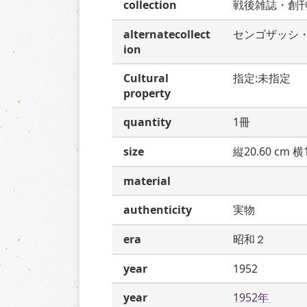
collection
戦後雑誌・創
alternatecollect
センゴザッシ
ion
Cultural
指定:未指定
property
quantity
1冊
size
縦20.60 cm 横1
material
authenticity
実物
era
昭和２
year
1952
year
1952年