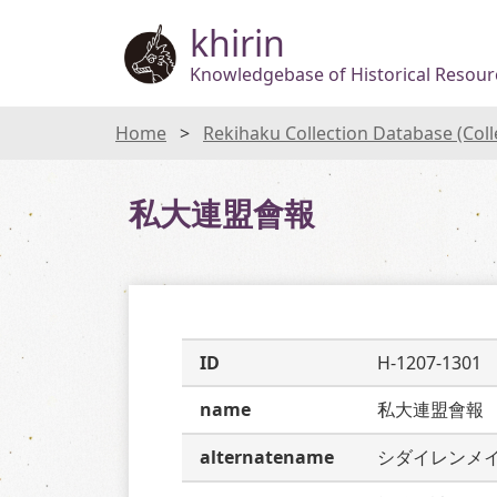
khirin
Knowledgebase of Historical Resourc
Home
Rekihaku Collection Database (Col
私大連盟會報
ID
H-1207-1301
name
私大連盟會報
alternatename
シダイレンメ