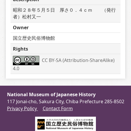
昭和２８年５月５日　厚さ０．４ｃｍ　　（発行
者）松村又一
Owner
国立歴史民俗博物館
Rights
CC BY-SA (Attribution-ShareAlike) 
4.0
National Museum of Japanese History
117 Jonai-cho, Sakura City, Chiba Prefecture 285-8502
Privacy Policy
Contact Form