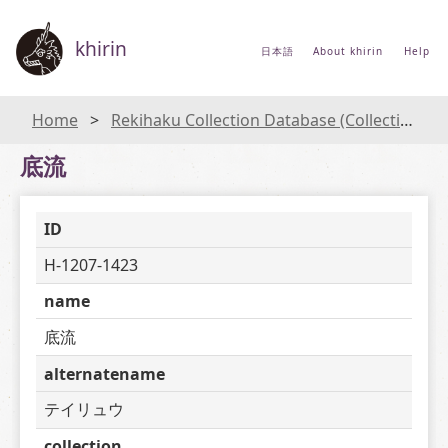
khirin
日本語
About khirin
Help
Home
Rekihaku Collection Database (Collections Database of the National Museum of Japanese History)
底流
ID
H-1207-1423
name
底流
alternatename
テイリュウ
collection