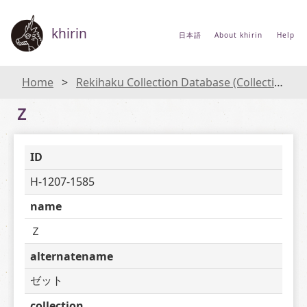
khirin
日本語
About khirin
Help
Home
Rekihaku Collection Database (Collections Database of the National Museum of Japanese History)
Ｚ
ID
H-1207-1585
name
Ｚ
alternatename
ゼット
collection