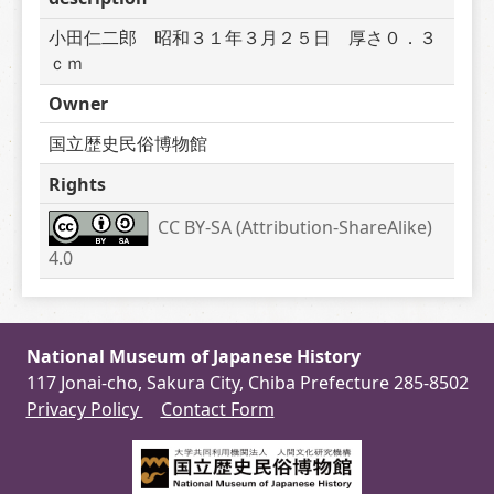
小田仁二郎　昭和３１年３月２５日　厚さ０．３
ｃｍ
Owner
国立歴史民俗博物館
Rights
CC BY-SA (Attribution-ShareAlike) 
4.0
National Museum of Japanese History
117 Jonai-cho, Sakura City, Chiba Prefecture 285-8502
Privacy Policy
Contact Form