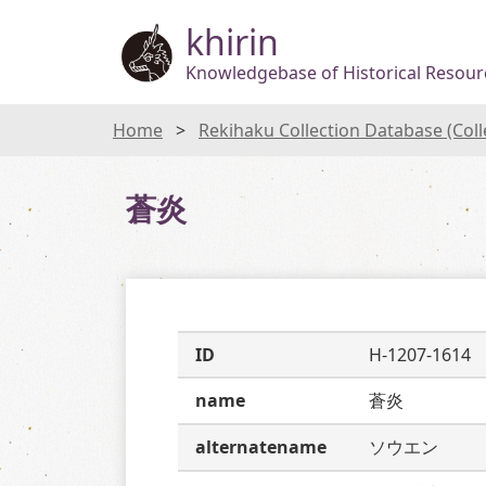
khirin
Knowledgebase of Historical Resourc
Home
Rekihaku Collection Database (Col
蒼炎
ID
H-1207-1614
name
蒼炎
alternatename
ソウエン