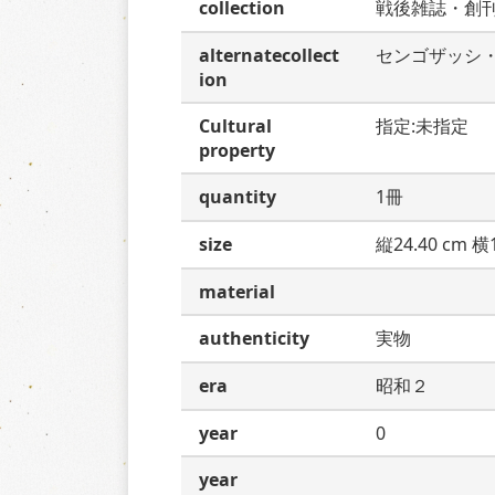
collection
戦後雑誌・創
alternatecollect
センゴザッシ
ion
Cultural
指定:未指定
property
quantity
1冊
size
縦24.40 cm 横1
material
authenticity
実物
era
昭和２
year
0
year