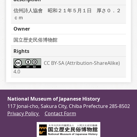
信州詩人協會　昭和２１年５月１日　厚さ０．２
ｃｍ
Owner
国立歴史民俗博物館
Rights
CC BY-SA (Attribution-ShareAlike) 
4.0
National Museum of Japanese History
117 Jonai-cho, Sakura City, Chiba Prefecture 285-8502
Privacy Policy
Contact Form