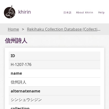
khirin
日本語
About khirin
Help
Home
Rekihaku Collection Database (Collections Database of the National Museum of Japanese History)
信州詩人
ID
H-1207-176
name
信州詩人
alternatename
シンシュウシジン
collection