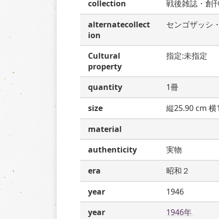
collection
戦後雑誌・創
alternatecollect
センゴザッシ
ion
Cultural
指定:未指定
property
quantity
1冊
size
縦25.90 cm 横1
material
authenticity
実物
era
昭和２
year
1946
year
1946年