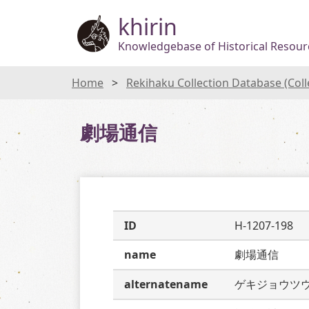
khirin
Knowledgebase of Historical Resourc
Home
Rekihaku Collection Database (Col
劇場通信
ID
H-1207-198
name
劇場通信
alternatename
ゲキジョウツ