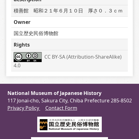
積善館　昭和２１年６月１０日　厚さ０．３ｃｍ
Owner
国立歴史民俗博物館
Rights
CC BY-SA (Attribution-ShareAlike) 
4.0
National Museum of Japanese History
117 Jonai-cho, Sakura City, Chiba Prefecture 285-8502
Privacy Policy
Contact Form