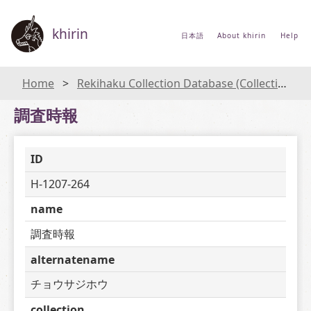
khirin
日本語
About khirin
Help
Home
Rekihaku Collection Database (Collections Database of the National Museum of Japanese History)
調査時報
ID
H-1207-264
name
調査時報
alternatename
チョウサジホウ
collection