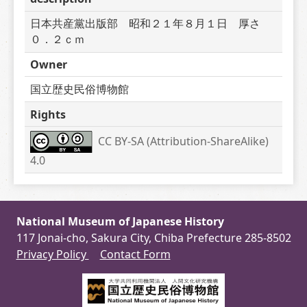
日本共産黨出版部　昭和２１年８月１日　厚さ
０．２ｃｍ
Owner
国立歴史民俗博物館
Rights
CC BY-SA (Attribution-ShareAlike) 
4.0
National Museum of Japanese History
117 Jonai-cho, Sakura City, Chiba Prefecture 285-8502
Privacy Policy
Contact Form