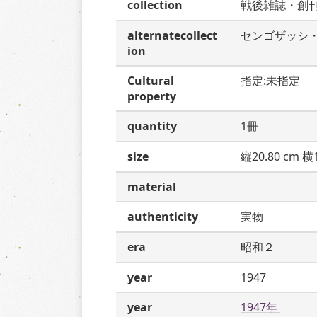
collection
戦後雑誌・創
alternatecollect
センゴザッシ
ion
Cultural
指定:未指定
property
quantity
1冊
size
縦20.80 cm 横1
material
authenticity
実物
era
昭和２
year
1947
year
1947年