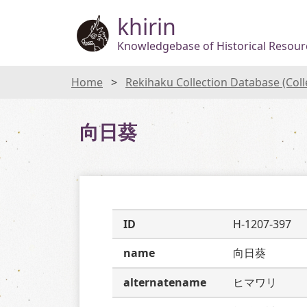
khirin
Knowledgebase of Historical Resourc
Home
Rekihaku Collection Database (Col
向日葵
ID
H-1207-397
name
向日葵
alternatename
ヒマワリ