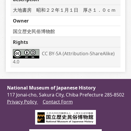
大地書房　昭和２２年１月１日　厚さ１．０ｃｍ
Owner
国立歴史民俗博物館
Rights
CC BY-SA (Attribution-ShareAlike) 
4.0
National Museum of Japanese History
117 Jonai-cho, Sakura City, Chiba Prefecture 285-8502
Privacy Policy
Contact Form