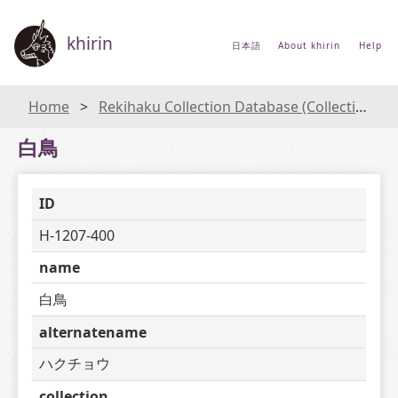
khirin
日本語
About khirin
Help
Home
Rekihaku Collection Database (Collections Database of the National Museum of Japanese History)
白鳥
ID
H-1207-400
name
白鳥
alternatename
ハクチョウ
collection