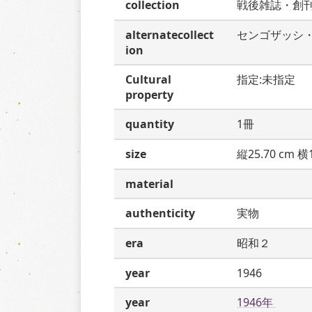
collection
戦後雑誌・創
alternatecollect
センゴザッシ
ion
Cultural
指定:未指定
property
quantity
1冊
size
縦25.70 cm 横1
material
authenticity
実物
era
昭和２
year
1946
year
1946年