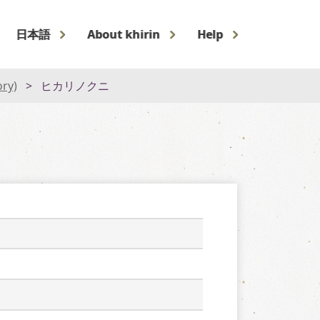
日本語
About khirin
Help
ory)
ヒカリノクニ