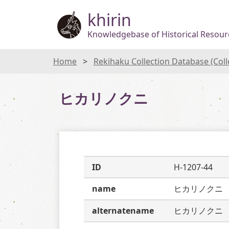
khirin
Knowledgebase of Historical Resourc
Home
Rekihaku Collection Database (Col
ヒカリノクニ
ID
H-1207-44
name
ヒカリノクニ
alternatename
ヒカリノクニ