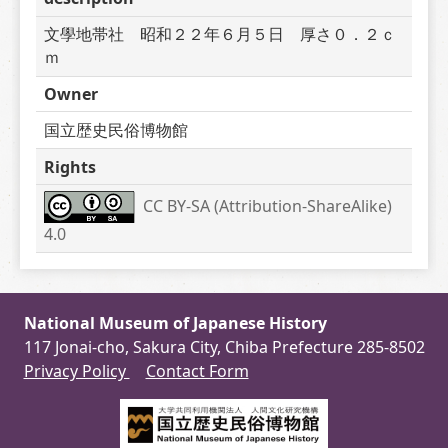
文學地帯社　昭和２２年６月５日　厚さ０．２ｃ
ｍ
Owner
国立歴史民俗博物館
Rights
CC BY-SA (Attribution-ShareAlike) 
4.0
National Museum of Japanese History
117 Jonai-cho, Sakura City, Chiba Prefecture 285-8502
Privacy Policy
Contact Form