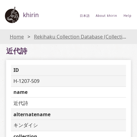
khirin
日本語
About khirin
Help
Home
Rekihaku Collection Database (Collections Database of the National Museum of Japanese History)
近代詩
ID
H-1207-509
name
近代詩
alternatename
キンダイシ
collection