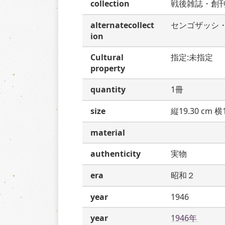
collection
戦後雑誌・創
alternatecollect
センゴザッシ
ion
Cultural
指定:未指定
property
quantity
1冊
size
縦19.30 cm 横1
material
authenticity
実物
era
昭和２
year
1946
year
1946年