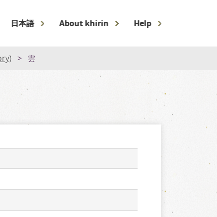
日本語
About khirin
Help
ory)
雲