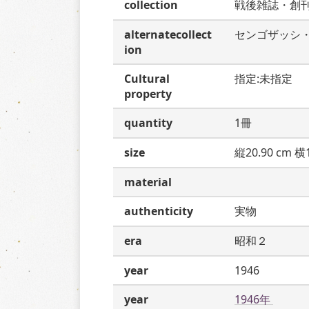
collection
戦後雑誌・創
alternatecollect
センゴザッシ
ion
Cultural
指定:未指定
property
quantity
1冊
size
縦20.90 cm 横1
material
authenticity
実物
era
昭和２
year
1946
year
1946年