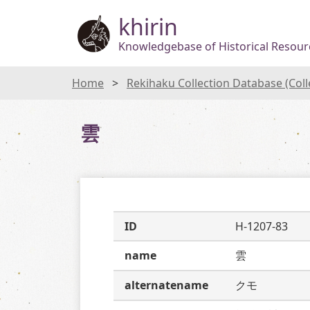
khirin
Knowledgebase of Historical Resourc
Home
Rekihaku Collection Database (Col
雲
ID
H-1207-83
name
雲
alternatename
クモ