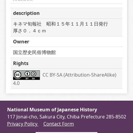
description
キネマ旬報社　昭和１５年１１月１１日発行　　
厚さ０．４ｃｍ
Owner
国立歴史民俗博物館
Rights
CC BY-SA (Attribution-ShareAlike) 
4.0
National Museum of Japanese History
117 Jonai-cho, Sakura City, Chiba Prefecture 285-8502
Privacy Policy
Contact Form