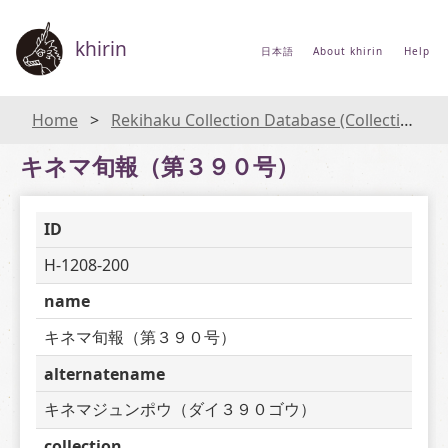
khirin
日本語
About khirin
Help
Home
Rekihaku Collection Database (Collections Database of the National Museum of Japanese History)
キネマ旬報（第３９０号）
ID
H-1208-200
name
キネマ旬報（第３９０号）
alternatename
キネマジュンポウ（ダイ３９０ゴウ）
collection