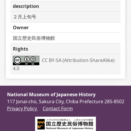
description
２月上旬号
Owner
国立歴史民俗博物館
Rights
CC BY-SA (Attribution-ShareAlike) 
4.0
National Museum of Japanese History
117 Jonai-cho, Sakura City, Chiba Prefecture 285-8502
Privacy Policy
Contact Form