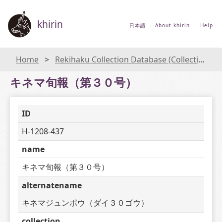
khirin
日本語
About khirin
Help
Home
Rekihaku Collection Database (Collections Database of the National Museum of Japanese History)
キネマ旬報（第３０号）
ID
H-1208-437
name
キネマ旬報（第３０号）
alternatename
キネマジュンポウ（ダイ３０ゴウ）
collection