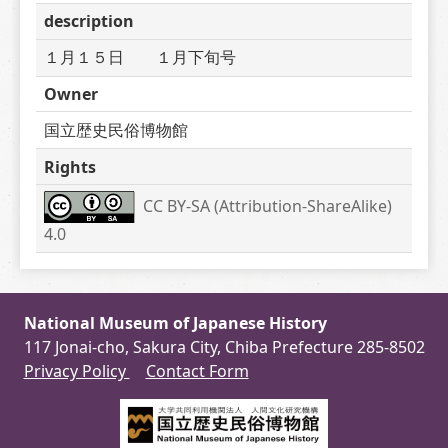
description
１月１５日　　１月下旬号　　
Owner
国立歴史民俗博物館
Rights
CC BY-SA (Attribution-ShareAlike) 
4.0
National Museum of Japanese History
117 Jonai-cho, Sakura City, Chiba Prefecture 285-8502
Privacy Policy
Contact Form